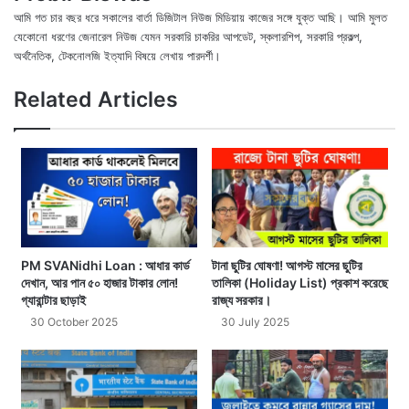
আমি গত চার বছর ধরে সকালের বার্তা ডিজিটাল নিউজ মিডিয়ায় কাজের সঙ্গে যুক্ত আছি। আমি মুলত
যেকোনো ধরণের জেনারেল নিউজ যেমন সরকারি চাকরির আপডেট, স্কলারশিপ, সরকারি প্রকল্প,
অর্থনৈতিক, টেকনোলজি ইত্যাদি বিষয়ে লেখায় পারদর্শী।
X
Fac
We
Related Articles
PM SVANidhi Loan : আধার কার্ড
টানা ছুটির ঘোষণা! আগস্ট মাসের ছুটির
দেখান, আর পান ৫০ হাজার টাকার লোন!
তালিকা (Holiday List) প্রকাশ করেছে
গ্যারান্টার ছাড়াই
রাজ্য সরকার।
30 October 2025
30 July 2025