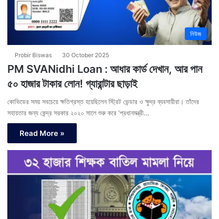
নিউজ
Probir Biswas
30 October 2025
PM SVANidhi Loan : আধার কার্ড দেখান, আর পান
৫০ হাজার টাকার লোন! গ্যারান্টার ছাড়াই
কোভিডের সময় সবচেয়ে ক্ষতিগ্রস্ত হয়েছিলেন স্ট্রিট ভেন্ডার ও ক্ষুদ্র ব্যবসায়ীরা। তাঁদের
সহায়তার জন্য কেন্দ্র সরকার ২০২০ সালে শুরু করে ‘প্রধানমন্ত্রী…
Read More »