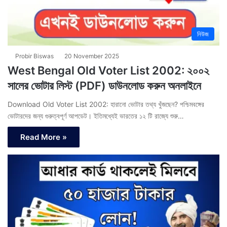
নিউজ
Probir Biswas
20 November 2025
West Bengal Old Voter List 2002: ২০০২
সালের ভোটার লিস্ট (PDF) ডাউনলোড করুন অনলাইনে
Download Old Voter List 2002: হারানো ভোটার তথ্য খুঁজছেন? পশ্চিমবঙ্গের
ভোটারদের জন্য গুরুত্বপূর্ণ আপডেট। ইতিমধ্যেই ভারতের ১২ টি রাজ্যে শুরু…
Read More »