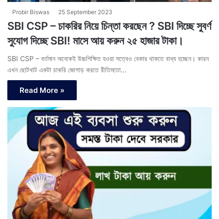
Probir Biswas
25 September 2023
SBI CSP – চাকরির নিয়ে চিন্তা করছেন ? SBI দিচ্ছে সুবর্ণ
সুযোগ দিচ্ছে SBI! মাসে আয় করুন ২৫ হাজার টাকা।
SBI CSP – বর্তমান অনেকেই উচ্চশিক্ষিত হওয়া সত্বেও বেকার থাকতে বাধ্য হচ্ছেন। কারন
এখন ছোটখাট একটা চাকরি জোগাড় করতে রীতিমতো…
Read More »