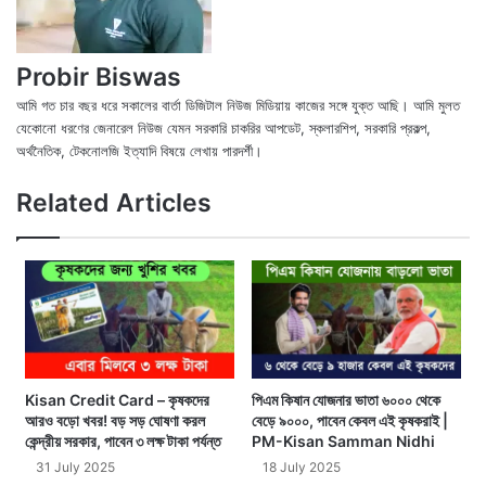
Probir Biswas
আমি গত চার বছর ধরে সকালের বার্তা ডিজিটাল নিউজ মিডিয়ায় কাজের সঙ্গে যুক্ত আছি। আমি মুলত
যেকোনো ধরণের জেনারেল নিউজ যেমন সরকারি চাকরির আপডেট, স্কলারশিপ, সরকারি প্রকল্প,
অর্থনৈতিক, টেকনোলজি ইত্যাদি বিষয়ে লেখায় পারদর্শী।
X
Fac
We
Related Articles
Kisan Credit Card – কৃষকদের
পিএম কিষান যোজনার ভাতা ৬০০০ থেকে
আরও বড়ো খবর! বড় সড় ঘোষণা করল
বেড়ে ৯০০০, পাবেন কেবল এই কৃষকরাই |
কেন্দ্রীয় সরকার, পাবেন ৩ লক্ষ টাকা পর্যন্ত
PM-Kisan Samman Nidhi
31 July 2025
18 July 2025