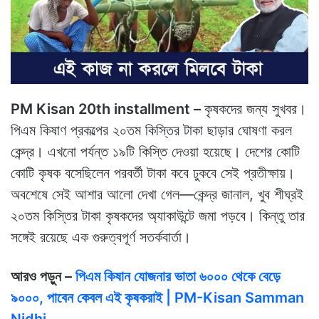
PM Kisan 20th installment –
কৃষকদের জন্য সুখবর।
পিএম কিষাণ প্রকল্পের ২০তম কিস্তির টাকা ছাড়ার ঘোষণা করল
কেন্দ্র। এখনো পর্যন্ত ১৯টি কিস্তি দেওয়া হয়েছে। দেশের কোটি
কোটি কৃষক বসেছিলেন পরবর্তী টাকা কবে ঢুকবে সেই প্রতীক্ষায়।
অবশেষে সেই আশার আলো দেখা গেল—কেন্দ্র জানাল, খুব শীঘ্রই
২০তম কিস্তির টাকা কৃষকদের অ্যাকাউন্টে জমা পড়বে। কিন্তু তার
সঙ্গেই রয়েছে এক গুরুত্বপূর্ণ সতর্কবার্তা।
আরও পড়ুন –
পিএম কিষান যোজনার ভাতা ৬০০০ থেকে বেড়ে
৯০০০, পাবেন কেবল এই কৃষকরাই | PM-Kisan Samman