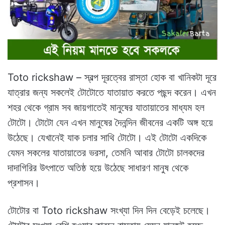
Toto rickshaw – স্বল্প দূরত্বের রাস্তা হোক বা খানিকটা দূরে
যাত্রার জন্য সকলেই টোটোতে যাতায়াত করতে পছন্দ করেন। এখন
শহর থেকে গ্রাম সব জায়গাতেই মানুষের যাতায়াতের মাধ্যম হল
টোটো। টোটো যেন এখন মানুষের দৈনন্দিন জীবনের একটি অঙ্গ হয়ে
উঠেছে। যেখানেই যাক চলার সাথি টোটো। এই টোটো একদিকে
যেমন সকলের যাতায়াতের ভরসা, তেমনি আবার টোটো চালকদের
দাদাগিরির উৎপাতে অতিষ্ঠ হয়ে উঠেছে সাধারণ মানুষ থেকে
প্রশাসন।
টোটোর বা Toto rickshaw সংখ্যা দিন দিন বেড়েই চলেছে।