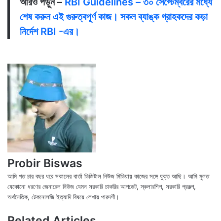
আরও পড়ুন –
RBI Guidelines – ৩০ সেপ্টেম্বরের মধ্যে
শেষ করুন এই গুরুত্বপূর্ণ কাজ। সকল ব্যাঙ্ক গ্রাহকদের কড়া
নির্দেশ RBI -এর।
Probir Biswas
আমি গত চার বছর ধরে সকালের বার্তা ডিজিটাল নিউজ মিডিয়ায় কাজের সঙ্গে যুক্ত আছি। আমি মুলত
যেকোনো ধরণের জেনারেল নিউজ যেমন সরকারি চাকরির আপডেট, স্কলারশিপ, সরকারি প্রকল্প,
অর্থনৈতিক, টেকনোলজি ইত্যাদি বিষয়ে লেখায় পারদর্শী।
X
Fac
We
Related Articles