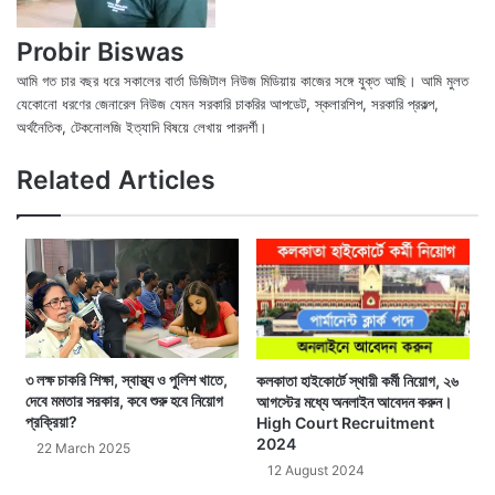
Probir Biswas
আমি গত চার বছর ধরে সকালের বার্তা ডিজিটাল নিউজ মিডিয়ায় কাজের সঙ্গে যুক্ত আছি। আমি মুলত
যেকোনো ধরণের জেনারেল নিউজ যেমন সরকারি চাকরির আপডেট, স্কলারশিপ, সরকারি প্রকল্প,
অর্থনৈতিক, টেকনোলজি ইত্যাদি বিষয়ে লেখায় পারদর্শী।
X
Fac
We
Related Articles
৩ লক্ষ চাকরি শিক্ষা, স্বাস্থ্য ও পুলিশ খাতে,
কলকাতা হাইকোর্টে স্থায়ী কর্মী নিয়োগ, ২৬
দেবে মমতার সরকার, কবে শুরু হবে নিয়োগ
আগস্টের মধ্যে অনলাইন আবেদন করুন।
প্রক্রিয়া?
High Court Recruitment
2024
22 March 2025
12 August 2024