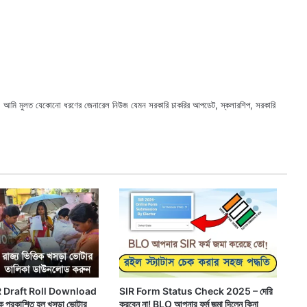
ছি। আমি মুলত যেকোনো ধরণের জেনারেল নিউজ যেমন সরকারি চাকরির আপডেট, স্কলারশিপ, সরকারি
X
Faceb
Webs
 Draft Roll Download
SIR Form Status Check 2025 – দেরি
েকে প্রকাশিত হল খসড়া ভোটার
করবেন না! BLO আপনার ফর্ম জমা দিলেন কিনা