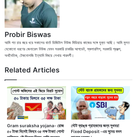
Probir Biswas
আমি গত চার বছর ধরে সকালের বার্তা ডিজিটাল নিউজ মিডিয়ায় কাজের সঙ্গে যুক্ত আছি। আমি মুলত
যেকোনো ধরণের জেনারেল নিউজ যেমন সরকারি চাকরির আপডেট, স্কলারশিপ, সরকারি প্রকল্প,
অর্থনৈতিক, টেকনোলজি ইত্যাদি বিষয়ে লেখায় পারদর্শী।
X
Fac
We
Related Articles
Gram suraksha yojana- রোজ
স্টেট ব্যাঙ্ক গ্রাহকদের জন্য সুখবর!
৫০ টাকা দিলেই মিলবে ৩৫ লক্ষ টাকা! পোস্ট
Fixed Deposit -এর সুদের বদল