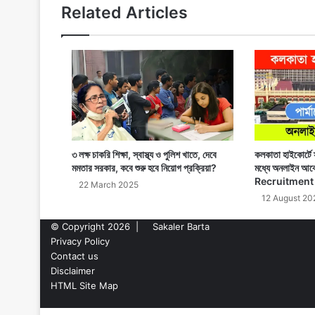
Related Articles
৩ লক্ষ চাকরি শিক্ষা, স্বাস্থ্য ও পুলিশ খাতে, দেবে
কলকাতা হাইকোর্টে স
মমতার সরকার, কবে শুরু হবে নিয়োগ প্রক্রিয়া?
মধ্যে অনলাইন আ
Recruitment
22 March 2025
12 August 20
© Copyright 2026 |
Sakaler Barta
Privacy Policy
Contact us
Disclaimer
HTML Site Map
Back