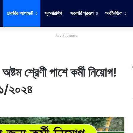
চাকরির আপডেট
স্কলারশিপ
সরকারি প্রকল্প
অর্থনৈতিক
Advertisement
টম শ্রেণী পাশে কর্মী নিয়োগ!
০১/২০২৪