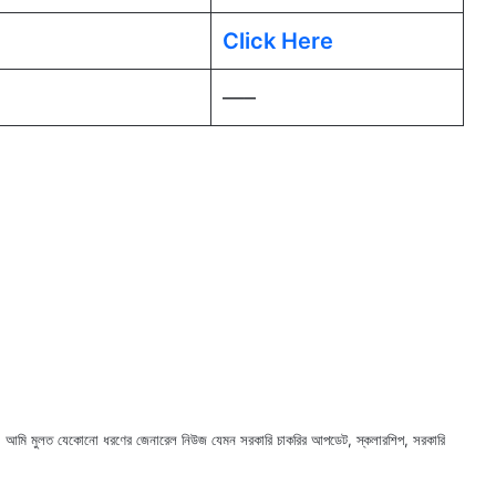
Click Here
—–
ছি। আমি মুলত যেকোনো ধরণের জেনারেল নিউজ যেমন সরকারি চাকরির আপডেট, স্কলারশিপ, সরকারি
X
Faceb
Webs