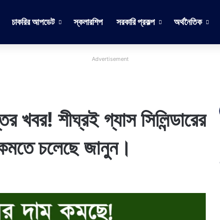
চাকরির আপডেট
স্কলারশিপ
সরকারি প্রকল্প
অর্থনৈতিক
Advertisement
খবর! শীঘ্রই গ্যাস সিলিন্ডারের
 কমতে চলেছে জানুন।