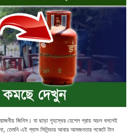
্রয়োজনীয় জিনিস। যা ছাড়া গৃহস্থের হেশেল প্রায় অচল বললেই
 না, তেমনি এই গ্যাস সিলিন্ডার আবার আমজনতার পকেটে টান