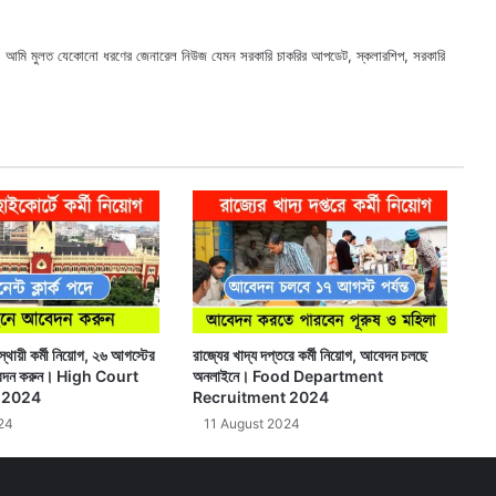
ছি। আমি মুলত যেকোনো ধরণের জেনারেল নিউজ যেমন সরকারি চাকরির আপডেট, স্কলারশিপ, সরকারি
X
Faceb
Webs
্থায়ী কর্মী নিয়োগ, ২৬ আগস্টের
রাজ্যের খাদ্য দপ্তরে কর্মী নিয়োগ, আবেদন চলছে
বেদন করুন। High Court
অনলাইনে। Food Department
 2024
Recruitment 2024
24
11 August 2024