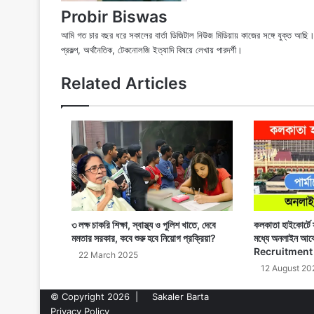
Probir Biswas
আমি গত চার বছর ধরে সকালের বার্তা ডিজিটাল নিউজ মিডিয়ায় কাজের সঙ্গে যুক্ত আ
প্রকল্প, অর্থনৈতিক, টেকনোলজি ইত্যাদি বিষয়ে লেখায় পারদর্শী।
Related Articles
৩ লক্ষ চাকরি শিক্ষা, স্বাস্থ্য ও পুলিশ খাতে, দেবে
কলকাতা হাইকোর্টে স
মমতার সরকার, কবে শুরু হবে নিয়োগ প্রক্রিয়া?
মধ্যে অনলাইন আ
Recruitment
22 March 2025
12 August 20
© Copyright 2026 |
Sakaler Barta
Privacy Policy