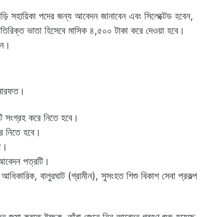
য়াড়ি সহায়িকা পদের জন্য আবেদন জানাবেন এবং সিলেক্টেড হবেন,
 অতিরিক্ত ভাতা হিসেবে মাসিক ৪,৫০০ টাকা করে দেওয়া হবে।
ন। ‌
 মারফত।
টি সংগ্রহ করে নিতে হবে।
রে নিতে হবে।
থি।
িন আবেদন পত্রটি।
 আধিকারিক, বালুরঘাট (গ্রামীন), সুসংহত শিশু বিকাশ সেবা প্রকল্প
ন জমা করতে ইচ্ছুক, তাঁরা জেনে নিন আবেদন গ্রহণ শুরু হয়েছে