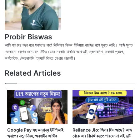
Probir Biswas
আমি গত চার বছর ধরে সকালের বার্তা ডিজিটাল নিউজ মিডিয়ায় কাজের সঙ্গে যুক্ত আছি। আমি মুলত
যেকোনো ধরণের জেনারেল নিউজ যেমন সরকারি চাকরির আপডেট, স্কলারশিপ, সরকারি প্রকল্প,
অর্থনৈতিক, টেকনোলজি ইত্যাদি বিষয়ে লেখায় পারদর্শী।
X
Fac
We
Related Articles
Google Pay সহ অন্যান্য ইউপিআই
Reliance Jio: জিওর সিম আছে? আজ
অ্যাপের নতুন নিয়ম, অনলাইন আর্থিক
থেকে আর রিচার্জ করতে পারবেন না এই দুটি