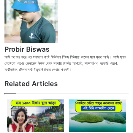
Probir Biswas
আমি গত চার বছর ধরে সকালের বার্তা ডিজিটাল নিউজ মিডিয়ায় কাজের সঙ্গে যুক্ত আছি। আমি মুলত
যেকোনো ধরণের জেনারেল নিউজ যেমন সরকারি চাকরির আপডেট, স্কলারশিপ, সরকারি প্রকল্প,
অর্থনৈতিক, টেকনোলজি ইত্যাদি বিষয়ে লেখায় পারদর্শী।
X
Fac
We
Related Articles