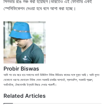
সিলভার রঙে লঞ্চ করা হয়েছিল।ভারতেও এই ফোনটির একই
স্পেসিফিকেশন দেওয়া হবে বলে আশা করা হচ্ছে।
Probir Biswas
আমি গত চার বছর ধরে সকালের বার্তা ডিজিটাল নিউজ মিডিয়ায় কাজের সঙ্গে যুক্ত আছি। আমি মুলত
যেকোনো ধরণের জেনারেল নিউজ যেমন সরকারি চাকরির আপডেট, স্কলারশিপ, সরকারি প্রকল্প,
অর্থনৈতিক, টেকনোলজি ইত্যাদি বিষয়ে লেখায় পারদর্শী।
X
Fac
We
Related Articles