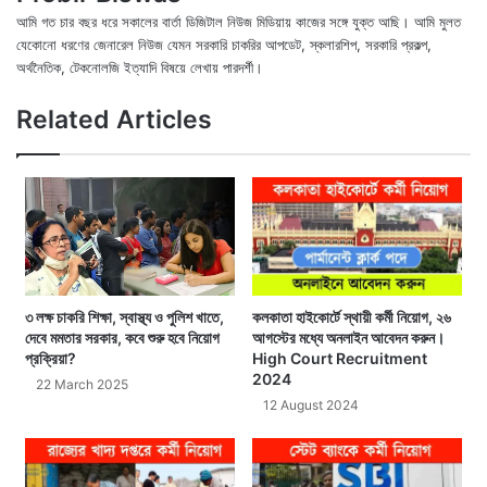
আমি গত চার বছর ধরে সকালের বার্তা ডিজিটাল নিউজ মিডিয়ায় কাজের সঙ্গে যুক্ত আছি। আমি মুলত
যেকোনো ধরণের জেনারেল নিউজ যেমন সরকারি চাকরির আপডেট, স্কলারশিপ, সরকারি প্রকল্প,
অর্থনৈতিক, টেকনোলজি ইত্যাদি বিষয়ে লেখায় পারদর্শী।
X
Fac
We
Related Articles
৩ লক্ষ চাকরি শিক্ষা, স্বাস্থ্য ও পুলিশ খাতে,
কলকাতা হাইকোর্টে স্থায়ী কর্মী নিয়োগ, ২৬
দেবে মমতার সরকার, কবে শুরু হবে নিয়োগ
আগস্টের মধ্যে অনলাইন আবেদন করুন।
প্রক্রিয়া?
High Court Recruitment
2024
22 March 2025
12 August 2024