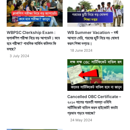
WBPSC Clerkship Exam :
WB Summer Vacation – বর্ষা
ক্লার্কশিপ পরীক্ষা নিয়ে বড় আপডেট। কবে
আসতে দেরি, গরমের ছুটি নিয়ে বড় ঘোষণা
হবে পরীক্ষা? পাবলিক সার্ভিস কমিশন কি
করল শিক্ষা দপ্তর।
বলছে?
18 June 2024
3 July 2024
Cancelled OBC Certificate –
২০১০ সালের পরবর্তী সমস্ত ওবিসি
সার্টিফিকেট বাতিল করল হাইকোর্ট! কতটা
প্রভাব পড়বে সমাজে?
24 May 2024