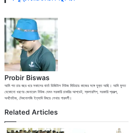
Probir Biswas
আমি গত চার বছর ধরে সকালের বার্তা ডিজিটাল নিউজ মিডিয়ায় কাজের সঙ্গে যুক্ত আছি। আমি মুলত
যেকোনো ধরণের জেনারেল নিউজ যেমন সরকারি চাকরির আপডেট, স্কলারশিপ, সরকারি প্রকল্প,
অর্থনৈতিক, টেকনোলজি ইত্যাদি বিষয়ে লেখায় পারদর্শী।
X
Fac
We
Related Articles