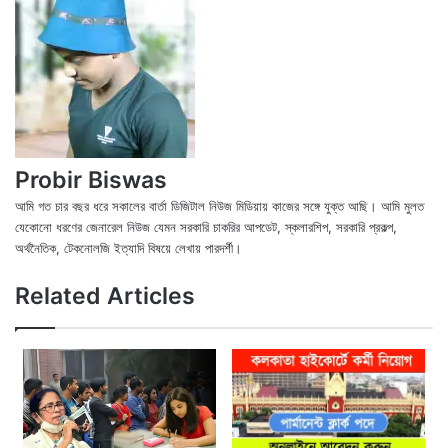
Probir Biswas
আমি গত চার বছর ধরে সকালের বার্তা ডিজিটাল নিউজ মিডিয়ায় কাজের সঙ্গে যুক্ত আছি। আমি মুলত
যেকোনো ধরণের জেনারেল নিউজ যেমন সরকারি চাকরির আপডেট, স্কলারশিপ, সরকারি প্রকল্প,
অর্থনৈতিক, টেকনোলজি ইত্যাদি বিষয়ে লেখায় পারদর্শী।
X
Fac
We
Related Articles