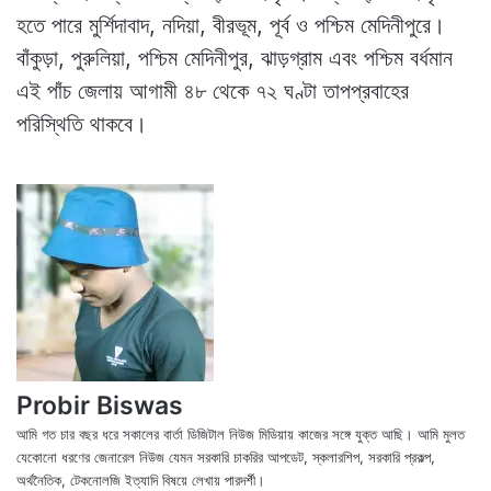
হতে পারে মুর্শিদাবাদ, নদিয়া, বীরভূম, পূর্ব ও পশ্চিম মেদিনীপুরে।
বাঁকুড়া, পুরুলিয়া, পশ্চিম মেদিনীপুর, ঝাড়গ্রাম এবং পশ্চিম বর্ধমান
এই পাঁচ জেলায় আগামী ৪৮ থেকে ৭২ ঘণ্টা তাপপ্রবাহের
পরিস্থিতি থাকবে।
Probir Biswas
আমি গত চার বছর ধরে সকালের বার্তা ডিজিটাল নিউজ মিডিয়ায় কাজের সঙ্গে যুক্ত আছি। আমি মুলত
যেকোনো ধরণের জেনারেল নিউজ যেমন সরকারি চাকরির আপডেট, স্কলারশিপ, সরকারি প্রকল্প,
অর্থনৈতিক, টেকনোলজি ইত্যাদি বিষয়ে লেখায় পারদর্শী।