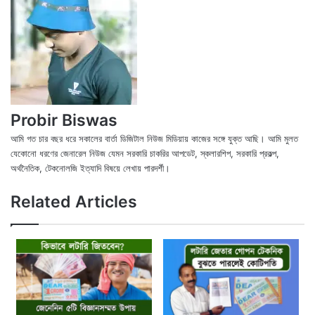
Probir Biswas
আমি গত চার বছর ধরে সকালের বার্তা ডিজিটাল নিউজ মিডিয়ায় কাজের সঙ্গে যুক্ত আছি। আমি মুলত
যেকোনো ধরণের জেনারেল নিউজ যেমন সরকারি চাকরির আপডেট, স্কলারশিপ, সরকারি প্রকল্প,
অর্থনৈতিক, টেকনোলজি ইত্যাদি বিষয়ে লেখায় পারদর্শী।
X
Fac
We
Related Articles