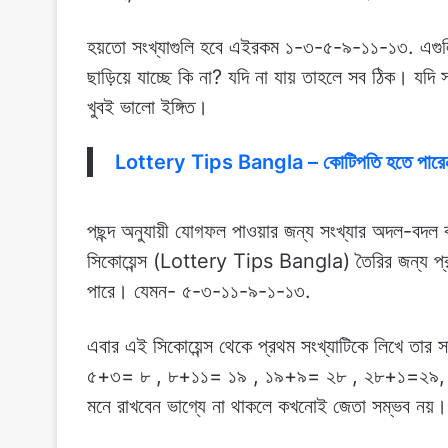
হয়তো সংখ্যাগুলি হবে এইরকম ১-৩-৫-৯-১১-১৩. এগুলিক
ছাড়িয়ে যাচ্ছে কি না? যদি না যায় তাহলে সব ঠিক। যদি
খুবই ভালো ইঙ্গিত।
Lottery Tips Bangla – কোটিপতি হতে পারেন আ
পছন্দ অনুযায়ী যোগফল পাওয়ার জন্য সংখ্যার অদল-বদল
সিকোয়েন্স (Lottery Tips Bangla) তৈরির জন্য প্র
পারে। যেমন- ৫-৩-১১-৯-১-১৩.
এবার এই সিকোয়েন্স থেকে প্রথম সংখ্যাটিকে লিখে তার 
৫+৩= ৮ , ৮+১১= ১৯ , ১৯+৯= ২৮ , ২৮+১=২৯,
মনে রাখবেন ভাগ্যে না থাকলে কখনোই জেতা সম্ভব নয়।