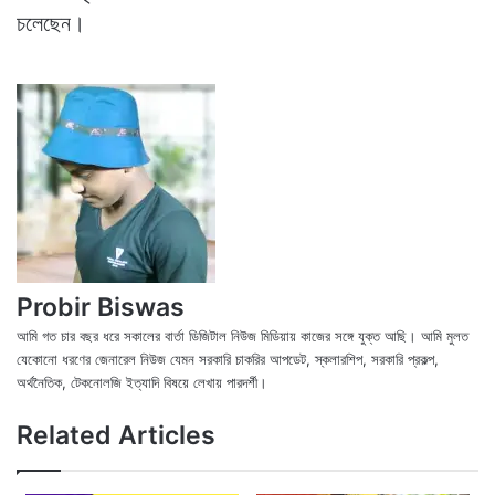
চলেছেন।
Probir Biswas
আমি গত চার বছর ধরে সকালের বার্তা ডিজিটাল নিউজ মিডিয়ায় কাজের সঙ্গে যুক্ত আছি। আমি মুলত
যেকোনো ধরণের জেনারেল নিউজ যেমন সরকারি চাকরির আপডেট, স্কলারশিপ, সরকারি প্রকল্প,
অর্থনৈতিক, টেকনোলজি ইত্যাদি বিষয়ে লেখায় পারদর্শী।
X
Fac
We
Related Articles