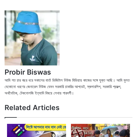
Probir Biswas
আমি গত চার বছর ধরে সকালের বার্তা ডিজিটাল নিউজ মিডিয়ায় কাজের সঙ্গে যুক্ত আছি। আমি মুলত
যেকোনো ধরণের জেনারেল নিউজ যেমন সরকারি চাকরির আপডেট, স্কলারশিপ, সরকারি প্রকল্প,
অর্থনৈতিক, টেকনোলজি ইত্যাদি বিষয়ে লেখায় পারদর্শী।
X
Fac
We
Related Articles