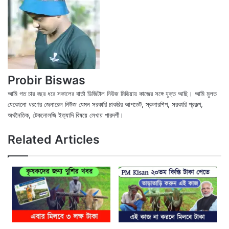
Probir Biswas
আমি গত চার বছর ধরে সকালের বার্তা ডিজিটাল নিউজ মিডিয়ায় কাজের সঙ্গে যুক্ত আছি। আমি মুলত
যেকোনো ধরণের জেনারেল নিউজ যেমন সরকারি চাকরির আপডেট, স্কলারশিপ, সরকারি প্রকল্প,
অর্থনৈতিক, টেকনোলজি ইত্যাদি বিষয়ে লেখায় পারদর্শী।
X
Fac
We
Related Articles