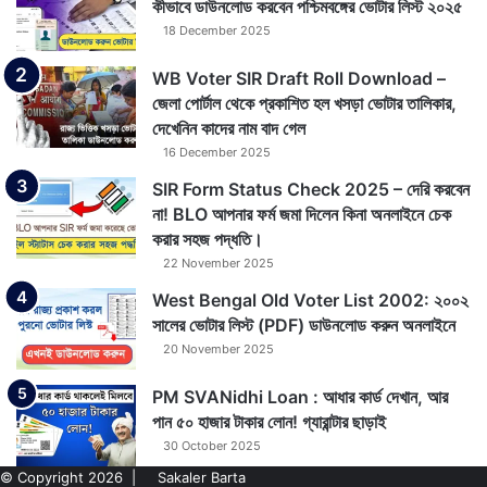
কীভাবে ডাউনলোড করবেন পশ্চিমবঙ্গের ভোটার লিস্ট ২০২৫
18 December 2025
WB Voter SIR Draft Roll Download –
জেলা পোর্টাল থেকে প্রকাশিত হল খসড়া ভোটার তালিকার,
দেখেনিন কাদের নাম বাদ গেল
16 December 2025
SIR Form Status Check 2025 – দেরি করবেন
না! BLO আপনার ফর্ম জমা দিলেন কিনা অনলাইনে চেক
করার সহজ পদ্ধতি।
22 November 2025
West Bengal Old Voter List 2002: ২০০২
সালের ভোটার লিস্ট (PDF) ডাউনলোড করুন অনলাইনে
20 November 2025
PM SVANidhi Loan : আধার কার্ড দেখান, আর
পান ৫০ হাজার টাকার লোন! গ্যারান্টার ছাড়াই
30 October 2025
© Copyright 2026 |
Sakaler Barta