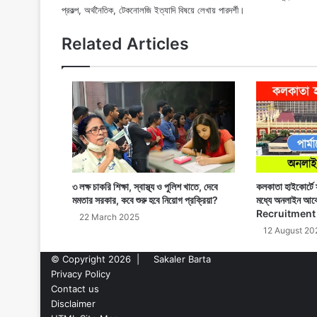
প্রকল্প, অর্থনৈতিক, টেকনোলজি ইত্যাদি বিষয়ে লেখায় পারদর্শী।
Related Articles
৩ লক্ষ চাকরি শিক্ষা, স্বাস্থ্য ও পুলিশ খাতে, দেবে
কলকাতা হাইকোর্টে স
মমতার সরকার, কবে শুরু হবে নিয়োগ প্রক্রিয়া?
মধ্যে অনলাইন আ
Recruitment
22 March 2025
12 August 20
© Copyright 2026 |
Sakaler Barta
Privacy Policy
Contact us
Disclaimer