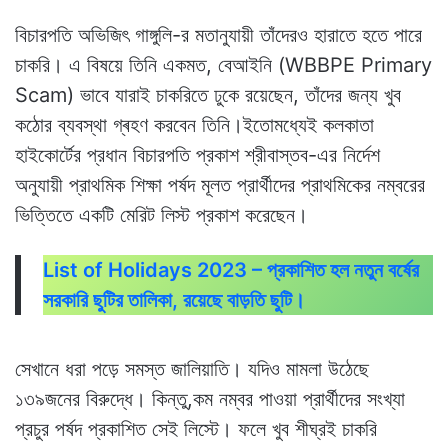
বিচারপতি অভিজিৎ গাঙ্গুলি-র মতানুযায়ী তাঁদেরও হারাতে হতে পারে
চাকরি। এ বিষয়ে তিনি একমত, বেআইনি (WBBPE Primary
Scam) ভাবে যারাই চাকরিতে ঢুকে রয়েছেন, তাঁদের জন্য খুব
কঠোর ব্যবস্থা গ্ৰহণ করবেন তিনি।ইতোমধ্যেই কলকাতা
হাইকোর্টের প্রধান বিচারপতি প্রকাশ শ্রীবাস্তব-এর নির্দেশ
অনুযায়ী প্রাথমিক শিক্ষা পর্ষদ মূলত প্রার্থীদের প্রাথমিকের নম্বরের
ভিত্তিতে একটি মেরিট লিস্ট প্রকাশ করেছেন।
List of Holidays 2023 – প্রকাশিত হল নতুন বর্ষের
সরকারি ছুটির তালিকা, রয়েছে বাড়তি ছুটি।
সেখানে ধরা পড়ে সমস্ত জালিয়াতি। যদিও মামলা উঠেছে
১৩৯জনের বিরুদ্ধে। কিন্তু,কম নম্বর পাওয়া প্রার্থীদের সংখ্যা
প্রচুর পর্ষদ প্রকাশিত সেই লিস্টে। ফলে খুব শীঘ্রই চাকরি