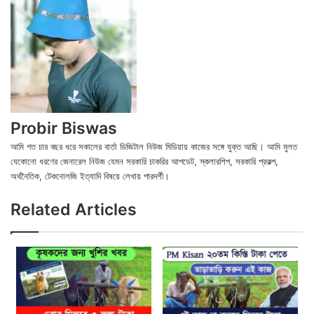
Probir Biswas
আমি গত চার বছর ধরে সকালের বার্তা ডিজিটাল নিউজ মিডিয়ায় কাজের সঙ্গে যুক্ত আছি। আমি মুলত
যেকোনো ধরণের জেনারেল নিউজ যেমন সরকারি চাকরির আপডেট, স্কলারশিপ, সরকারি প্রকল্প,
অর্থনৈতিক, টেকনোলজি ইত্যাদি বিষয়ে লেখায় পারদর্শী।
X
Fac
We
Related Articles