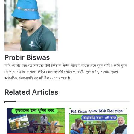
Probir Biswas
আমি গত চার বছর ধরে সকালের বার্তা ডিজিটাল নিউজ মিডিয়ায় কাজের সঙ্গে যুক্ত আছি। আমি মুলত
যেকোনো ধরণের জেনারেল নিউজ যেমন সরকারি চাকরির আপডেট, স্কলারশিপ, সরকারি প্রকল্প,
অর্থনৈতিক, টেকনোলজি ইত্যাদি বিষয়ে লেখায় পারদর্শী।
X
Fac
We
Related Articles