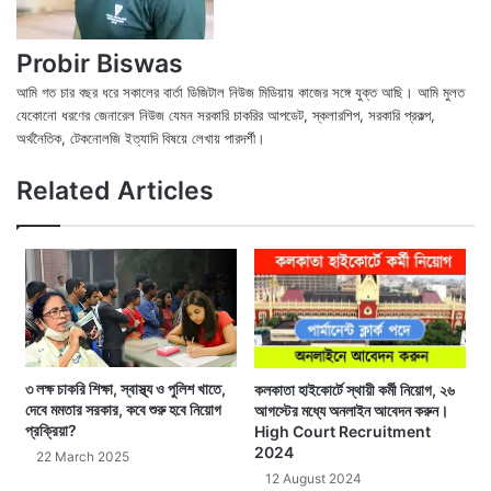
Probir Biswas
আমি গত চার বছর ধরে সকালের বার্তা ডিজিটাল নিউজ মিডিয়ায় কাজের সঙ্গে যুক্ত আছি। আমি মুলত
যেকোনো ধরণের জেনারেল নিউজ যেমন সরকারি চাকরির আপডেট, স্কলারশিপ, সরকারি প্রকল্প,
অর্থনৈতিক, টেকনোলজি ইত্যাদি বিষয়ে লেখায় পারদর্শী।
X
Fac
We
Related Articles
৩ লক্ষ চাকরি শিক্ষা, স্বাস্থ্য ও পুলিশ খাতে,
কলকাতা হাইকোর্টে স্থায়ী কর্মী নিয়োগ, ২৬
দেবে মমতার সরকার, কবে শুরু হবে নিয়োগ
আগস্টের মধ্যে অনলাইন আবেদন করুন।
প্রক্রিয়া?
High Court Recruitment
2024
22 March 2025
12 August 2024