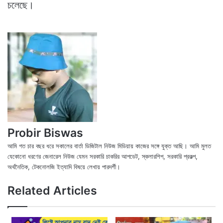
চলেছে।
Probir Biswas
আমি গত চার বছর ধরে সকালের বার্তা ডিজিটাল নিউজ মিডিয়ায় কাজের সঙ্গে যুক্ত আছি। আমি মুলত
যেকোনো ধরণের জেনারেল নিউজ যেমন সরকারি চাকরির আপডেট, স্কলারশিপ, সরকারি প্রকল্প,
অর্থনৈতিক, টেকনোলজি ইত্যাদি বিষয়ে লেখায় পারদর্শী।
X
Fac
We
Related Articles