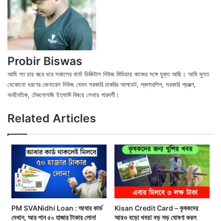
Probir Biswas
আমি গত চার বছর ধরে সকালের বার্তা ডিজিটাল নিউজ মিডিয়ায় কাজের সঙ্গে যুক্ত আছি। আমি মুলত
যেকোনো ধরণের জেনারেল নিউজ যেমন সরকারি চাকরির আপডেট, স্কলারশিপ, সরকারি প্রকল্প,
অর্থনৈতিক, টেকনোলজি ইত্যাদি বিষয়ে লেখায় পারদর্শী।
X
Fac
We
Related Articles
PM SVANidhi Loan : আধার কার্ড
Kisan Credit Card – কৃষকদের
দেখান, আর পান ৫০ হাজার টাকার লোন!
আরও বড়ো খবর! বড় সড় ঘোষণা করল