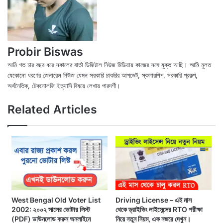
Probir Biswas
আমি গত চার বছর ধরে সকালের বার্তা ডিজিটাল নিউজ মিডিয়ায় কাজের সঙ্গে যুক্ত আছি। আমি মুলত
যেকোনো ধরণের জেনারেল নিউজ যেমন সরকারি চাকরির আপডেট, স্কলারশিপ, সরকারি প্রকল্প,
অর্থনৈতিক, টেকনোলজি ইত্যাদি বিষয়ে লেখায় পারদর্শী।
X
Fac
We
Related Articles
West Bengal Old Voter List
Driving License – এই মাস
2002: ২০০২ সালের ভোটার লিস্ট
থেকে ড্রাইভিং লাইসেন্সের RTO পরীক্ষা
(PDF) ডাউনলোড করুন অনলাইনে
নিয়ে নতুন নিয়ম, এক নজরে দেখুন।