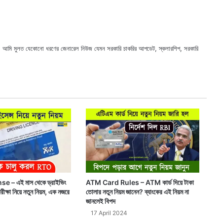
ছি। আমি মুলত যেকোনো ধরণের জেনারেল নিউজ যেমন সরকারি চাকরির আপডেট, স্কলারশিপ, সরকারি
X
Faceb
Webs
e – এই মাস থেকে ড্রাইভিং
ATM Card Rules – ATM কার্ড দিয়ে টাকা
ীক্ষা নিয়ে নতুন নিয়ম, এক নজরে
তোলার নতুন নিয়ম জানেন? ব্যাংকের এই নিয়ম না
জানলেই বিপদ
17 April 2024