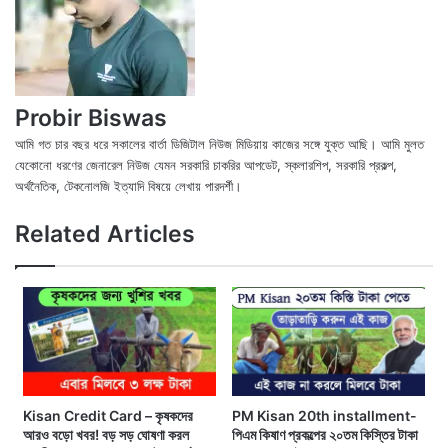
Probir Biswas
আমি গত চার বছর ধরে সকালের বার্তা ডিজিটাল নিউজ মিডিয়ায় কাজের সঙ্গে যুক্ত আছি। আমি মুলত
যেকোনো ধরণের জেনারেল নিউজ যেমন সরকারি চাকরির আপডেট, স্কলারশিপ, সরকারি প্রকল্প,
অর্থনৈতিক, টেকনোলজি ইত্যাদি বিষয়ে লেখায় পারদর্শী।
X
Fac
We
Related Articles
Kisan Credit Card – কৃষকদের
PM Kisan 20th installment-
আরও বড়ো খবর! বড় সড় ঘোষণা করল
পিএম কিষাণ প্রকল্পের ২০তম কিস্তির টাকা