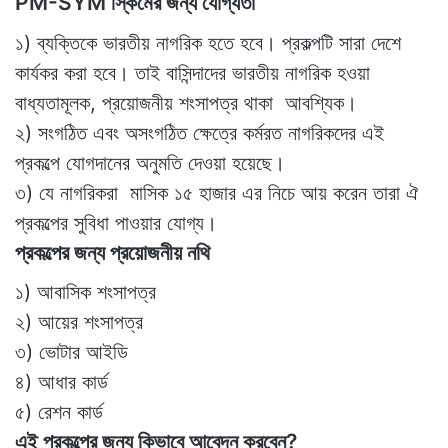
PM-SYM স্কিমের জন্য যোগ্যতা
১) ব্যক্তিকে ভারতীয় নাগরিক হতে হবে। প্রকল্পটি সারা দেশে
কার্যকর করা হবে। তাই বাসিন্দাদের ভারতীয় নাগরিক হওয়া
বাধ্যতামূলক, প্রয়োজনীয় শংসাপত্র থাকা আবশ্যিক।
২) সংগঠিত এবং অসংগঠিত ক্ষেত্রে কর্মরত নাগরিকদের এই
প্রকল্পে যোগদানের অনুমতি দেওয়া হয়েছে।
৩) যে নাগরিকরা মাসিক ১৫ হাজার এর নিচে আয় করেন তারা ঐ
প্রকল্পের সুবিধা পাওয়ার যোগ্য।
প্রকল্পের জন্য প্রয়োজনীয় নথি
১) আবাসিক শংসাপত্র
২) আয়ের শংসাপত্র
৩) ভোটার আইডি
৪) আধার কার্ড
৫) রেশন কার্ড
এই প্রকল্পের জন্য কিভাবে আবেদন করবেন?