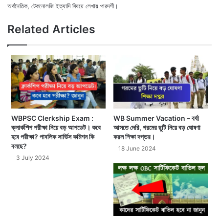
অর্থনৈতিক, টেকনোলজি ইত্যাদি বিষয়ে লেখায় পারদর্শী।
X
Fac
We
Related Articles
WBPSC Clerkship Exam :
WB Summer Vacation – বর্ষা
ক্লার্কশিপ পরীক্ষা নিয়ে বড় আপডেট। কবে
আসতে দেরি, গরমের ছুটি নিয়ে বড় ঘোষণা
হবে পরীক্ষা? পাবলিক সার্ভিস কমিশন কি
করল শিক্ষা দপ্তর।
বলছে?
18 June 2024
3 July 2024