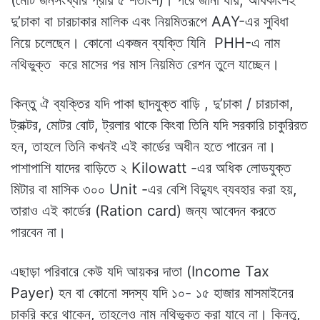
(মোট জনসংখ্যার প্রায় ৫ শতাংশ)। পরে জানা যায়, অধিকাংশই
দু’চাকা বা চারচাকার মালিক এবং নিয়মিতরূপে AAY-এর সুবিধা
নিয়ে চলেছেন। কোনো একজন ব্যক্তি যিনি PHH-এ নাম
নথিভুক্ত করে মাসের পর মাস নিয়মিত রেশন‌ তুলে যাচ্ছেন।
কিন্তু ঐ ব্যক্তির যদি পাকা ছাদযুক্ত বাড়ি , দু’চাকা / চারচাকা,
ট্রাক্টর, মোটর বোট, ট্রলার থাকে কিংবা তিনি যদি সরকারি চাকুরিরত
হন, তাহলে তিনি কখনই এই কার্ডের অধীন হতে পারেন না।
পাশাপাশি যাদের বাড়িতে ২ Kilowatt -এর অধিক লোডযুক্ত
মিটার বা মাসিক ৩০০ Unit -এর বেশি বিদ্যুৎ ব্যবহার করা হয়,
তারাও এই কার্ডের (Ration card) জন্য আবেদন করতে
পারবেন না।
এছাড়া পরিবারে কেউ যদি আয়কর দাতা (Income Tax
Payer) হন বা কোনো সদস্য যদি ১০- ১৫ হাজার মাসমাইনের
চাকরি করে থাকেন, তাহলেও নাম নথিভুক্ত করা যাবে না। কিন্তু,