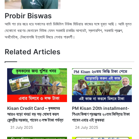
Probir Biswas
আমি গত চার বছর ধরে সকালের বার্তা ডিজিটাল নিউজ মিডিয়ায় কাজের সঙ্গে যুক্ত আছি। আমি মুলত
যেকোনো ধরণের জেনারেল নিউজ যেমন সরকারি চাকরির আপডেট, স্কলারশিপ, সরকারি প্রকল্প,
অর্থনৈতিক, টেকনোলজি ইত্যাদি বিষয়ে লেখায় পারদর্শী।
X
Fac
We
Related Articles
Kisan Credit Card – কৃষকদের
PM Kisan 20th installment-
আরও বড়ো খবর! বড় সড় ঘোষণা করল
পিএম কিষাণ প্রকল্পের ২০তম কিস্তির টাকা
কেন্দ্রীয় সরকার, পাবেন ৩ লক্ষ টাকা পর্যন্ত
পাবেন এবার এই কৃষকরা
31 July 2025
24 July 2025